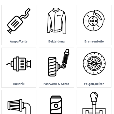
Ersatzteilsuche
nach
KFZ
Universelles
Zubehör
Anfrage
Auspuffteile
Bekleidung
Bremsenteile
&
Kontaktformular
Garage
|
Carport
Impressum
Elektrik
Fahrwerk & Achse
Felgen, Reifen
AGB
Zahlungsmöglichkeiten
Widerrufsbelehrung