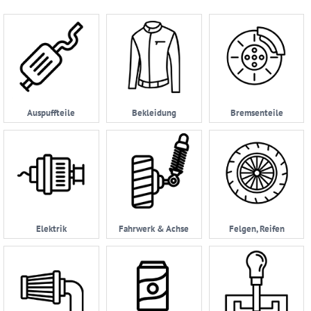
Ersatzteilsuche
nach
KFZ
Universelles
Zubehör
Anfrage
Auspuffteile
Bekleidung
Bremsenteile
&
Kontaktformular
Garage
|
Carport
Impressum
Elektrik
Fahrwerk & Achse
Felgen, Reifen
AGB
Zahlungsmöglichkeiten
Widerrufsbelehrung