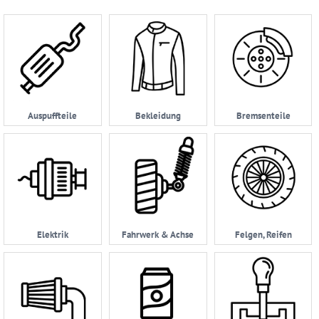
Ersatzteilsuche
nach
KFZ
Universelles
Zubehör
Anfrage
Auspuffteile
Bekleidung
Bremsenteile
&
Kontaktformular
Garage
|
Carport
Impressum
Elektrik
Fahrwerk & Achse
Felgen, Reifen
AGB
Zahlungsmöglichkeiten
Widerrufsbelehrung