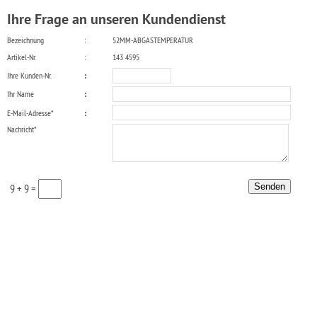
Ihre Frage an unseren Kundendienst
Bezeichnung
:
52MM-ABGASTEMPERATUR
Artikel-Nr.
:
143 4595
Ihre Kunden-Nr.
:
Ihr Name
:
E-Mail-Adresse*
:
Nachricht*
9 + 9 =