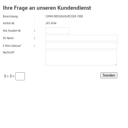
Ihre Frage an unseren Kundendienst
Bezeichnung
:
51MM-DREHZAHLMESSER-7000
Artikel-Nr.
:
143 4544
Ihre Kunden-Nr.
:
Ihr Name
:
E-Mail-Adresse*
:
Nachricht*
9 + 9 =