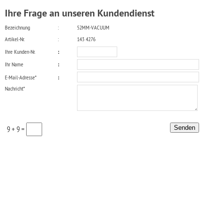
Ihre Frage an unseren Kundendienst
Bezeichnung
:
52MM-VACUUM
Artikel-Nr.
:
143 4276
Ihre Kunden-Nr.
:
Ihr Name
:
E-Mail-Adresse*
:
Nachricht*
9 + 9 =