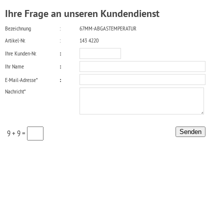
Ihre Frage an unseren Kundendienst
Bezeichnung
:
67MM-ABGASTEMPERATUR
Artikel-Nr.
:
143 4220
Ihre Kunden-Nr.
:
Ihr Name
:
E-Mail-Adresse*
:
Nachricht*
9 + 9 =