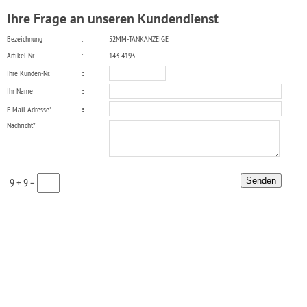
Ihre Frage an unseren Kundendienst
Bezeichnung
:
52MM-TANKANZEIGE
Artikel-Nr.
:
143 4193
Ihre Kunden-Nr.
:
Ihr Name
:
E-Mail-Adresse*
:
Nachricht*
9 + 9 =