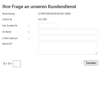
Ihre Frage an unseren Kundendienst
Bezeichnung
:
127MM-DREHZAHLMESSR-10000
Artikel-Nr.
:
143 3991
Ihre Kunden-Nr.
:
Ihr Name
:
E-Mail-Adresse*
:
Nachricht*
9 + 9 =