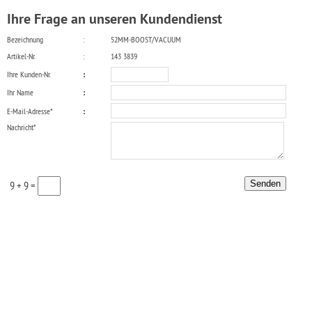
Ihre Frage an unseren Kundendienst
Bezeichnung
:
52MM-BOOST/VACUUM
Artikel-Nr.
:
143 3839
Ihre Kunden-Nr.
:
Ihr Name
:
E-Mail-Adresse*
:
Nachricht*
9 + 9 =