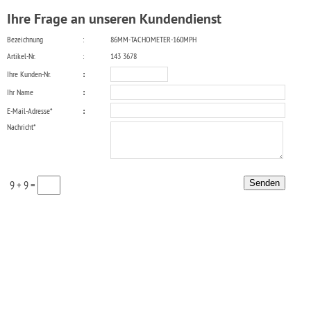
Ihre Frage an unseren Kundendienst
Bezeichnung
:
86MM-TACHOMETER-160MPH
Artikel-Nr.
:
143 3678
Ihre Kunden-Nr.
:
Ihr Name
:
E-Mail-Adresse*
:
Nachricht*
9 + 9 =