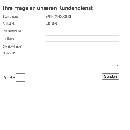
Ihre Frage an unseren Kundendienst
Bezeichnung
:
67MM-TANKANZEIGE
Artikel-Nr.
:
143 1891
Ihre Kunden-Nr.
:
Ihr Name
:
E-Mail-Adresse*
:
Nachricht*
9 + 9 =