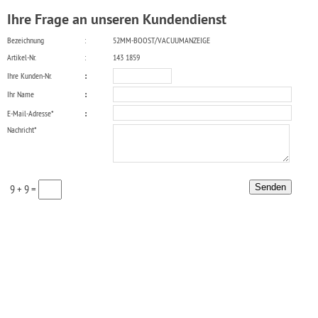
Ihre Frage an unseren Kundendienst
Bezeichnung
:
52MM-BOOST/VACUUMANZEIGE
Artikel-Nr.
:
143 1859
Ihre Kunden-Nr.
:
Ihr Name
:
E-Mail-Adresse*
:
Nachricht*
9 + 9 =