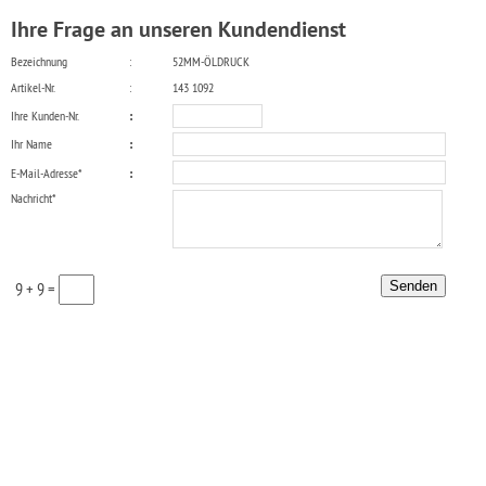
Ihre Frage an unseren Kundendienst
Bezeichnung
:
52MM-ÖLDRUCK
Artikel-Nr.
:
143 1092
Ihre Kunden-Nr.
:
Ihr Name
:
E-Mail-Adresse*
:
Nachricht*
9 + 9 =