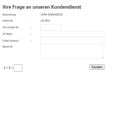
Ihre Frage an unseren Kundendienst
Bezeichnung
:
52MM-TANKANZEIGE
Artikel-Nr.
:
143 0852
Ihre Kunden-Nr.
:
Ihr Name
:
E-Mail-Adresse*
:
Nachricht*
9 + 9 =