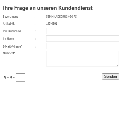
Ihre Frage an unseren Kundendienst
Bezeichnung
:
52MM-LADEDRUCK-30 PSI
Artikel-Nr.
:
143 0801
Ihre Kunden-Nr.
:
Ihr Name
:
E-Mail-Adresse*
:
Nachricht*
9 + 9 =