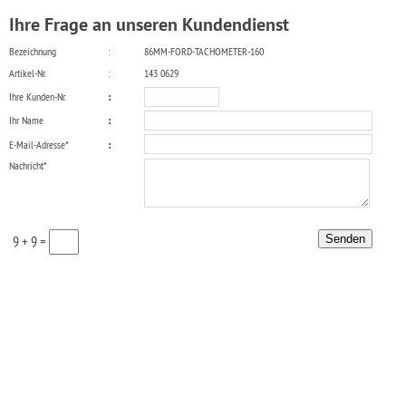
Ihre Frage an unseren Kundendienst
Bezeichnung
:
86MM-FORD-TACHOMETER-160
Artikel-Nr.
:
143 0629
Ihre Kunden-Nr.
:
Ihr Name
:
E-Mail-Adresse*
:
Nachricht*
9 + 9 =