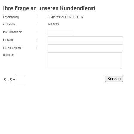
Ihre Frage an unseren Kundendienst
Bezeichnung
:
67MM-WASSERTEMPERATUR
Artikel-Nr.
:
143 0009
Ihre Kunden-Nr.
:
Ihr Name
:
E-Mail-Adresse*
:
Nachricht*
9 + 9 =