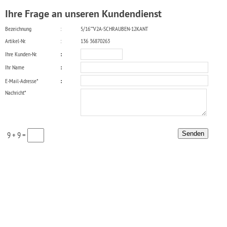
Ihre Frage an unseren Kundendienst
Bezeichnung
:
5/16""V2A-SCHRAUBEN-12KANT
Artikel-Nr.
:
136 36870263
Ihre Kunden-Nr.
:
Ihr Name
:
E-Mail-Adresse*
:
Nachricht*
9 + 9 =