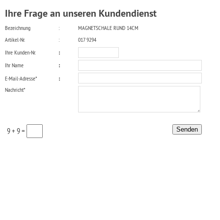
Ihre Frage an unseren Kundendienst
Bezeichnung
:
MAGNETSCHALE RUND 14CM
Artikel-Nr.
:
017 9294
Ihre Kunden-Nr.
:
Ihr Name
:
E-Mail-Adresse*
:
Nachricht*
9 + 9 =