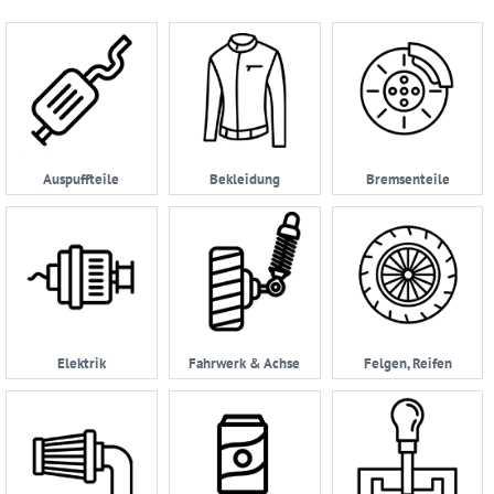
Ersatzteilsuche
nach
KFZ
Universelles
Zubehör
Anfrage
Auspuffteile
Bekleidung
Bremsenteile
&
Kontaktformular
Garage
|
Carport
Impressum
Elektrik
Fahrwerk & Achse
Felgen, Reifen
AGB
Zahlungsmöglichkeiten
Widerrufsbelehrung