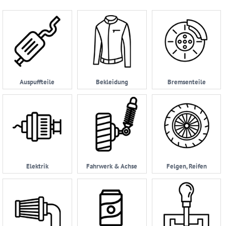
Ersatzteilsuche
nach
KFZ
Universelles
Zubehör
Anfrage
Auspuffteile
Bekleidung
Bremsenteile
&
Kontaktformular
Garage
|
Carport
Impressum
Elektrik
Fahrwerk & Achse
Felgen, Reifen
AGB
Zahlungsmöglichkeiten
Widerrufsbelehrung