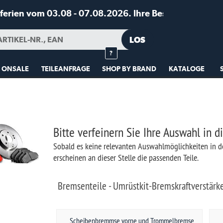
05232 
7.08.2026. Ihre Bestellungen werden ab dem 10.08.2026 versendet!
MEIN KONTO
GARAGE
MERKLISTE
?
NFRAGE
SHOP BY BRAND
KATALOGE
LUCAS OIL
SHOP BY VEHICLE
te verfeinern Sie Ihre Auswahl in dieser Baugruppe
ld es keine relevanten Auswahlmöglichkeiten in der jeweiligen Baugruppe mehr gibt,
heinen an dieser Stelle die passenden Teile.
emsenteile - Umrüstkit-Bremskraftverstärker
Scheibenbremmse vorne und Trommelbremse
Scheibenbremse vorne und hinten
hinten