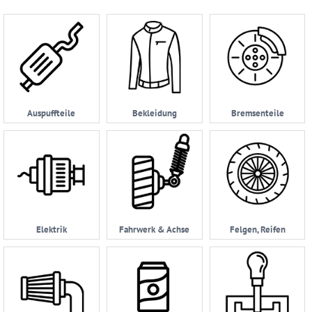
Ersatzteilsuche
nach
KFZ
Universelles
Zubehör
Anfrage
Auspuffteile
Bekleidung
Bremsenteile
&
Kontaktformular
Garage
|
Carport
Impressum
Elektrik
Fahrwerk & Achse
Felgen, Reifen
AGB
Zahlungsmöglichkeiten
Widerrufsbelehrung